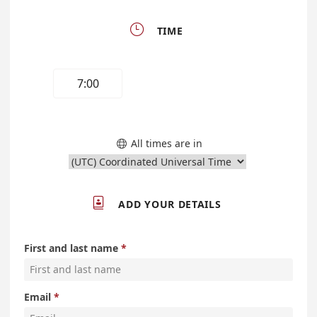

TIME
7:00
All times are in


ADD YOUR DETAILS
First and last name
Email