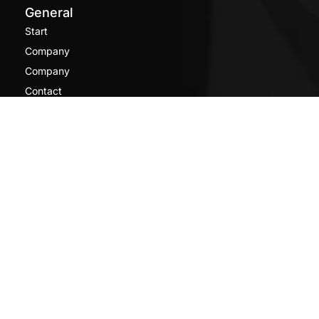
General
Start
Company
Company
Contact
Contact
Legal
Imprint
Privacy Policy
[borlabs-cookie type="btn-cookie-preference"
title="Privacy settings" element="link" /]
Follow Us