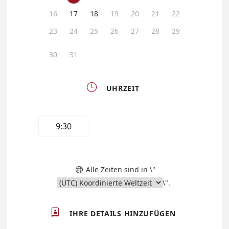
16
17
18
19
20
21
22
23
24
25
26
27
28
29
30
31

UHRZEIT
9:30
Alle Zeiten sind in \"

\".

IHRE DETAILS HINZUFÜGEN