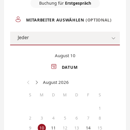
Buchung für
Erstgespräch

MITARBEITER AUSWÄHLEN
(OPTIONAL)
Jeder

August 10

DATUM
August 2026


S
M
D
M
D
F
S
1
2
3
4
5
6
7
8
9
10
11
12
13
14
15