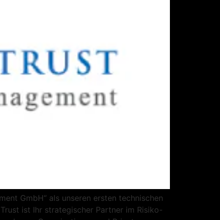
gement GmbH“ als unseren ersten technischen
rust ist Ihr strategischer Partner im Risiko-