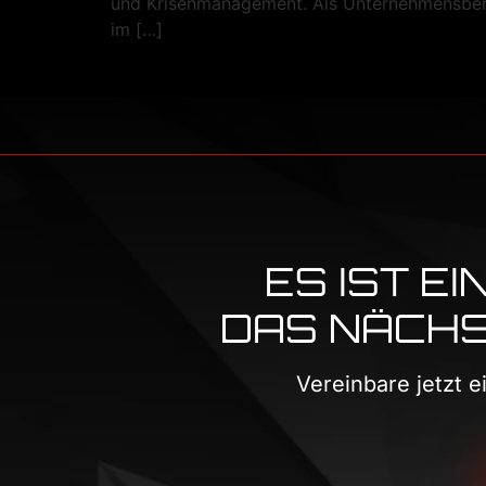
und Krisenmanagement. Als Unternehmensberat
im […]
ES IST E
DAS NÄCHST
Vereinbare jetzt 