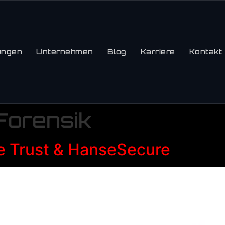
ungen
Unternehmen
Blog
Karriere
Kontakt
 Forensik
e Trust & HanseSecure