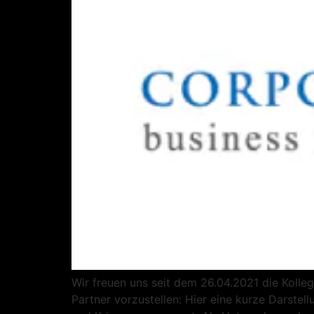
Wir freuen uns seit dem 26.04.2021 die Koll
Partner vorzustellen: Hier eine kurze Darstell