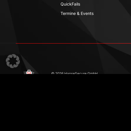
QuickFails
Termine & Events
© 2026 HanseSecure GmbH