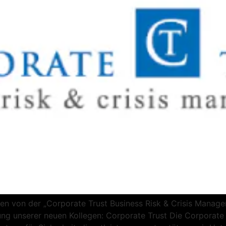
egen von der „Corporate Trust Business Risk & Crisis Mana
ung unserer neuen Kollegen: Corporate Trust Die Corporate T