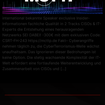
international bekannte Speaker exclusive Insider-
Informationen fachliche Qualität in 2 Tracks CISOs & IT-
Experts die Entstehung eines herausragenden
Netzwerks SEI DABEI! -300€ mit dem exklusiven Code:
CSRT-FH-243 https://mcttp.de Fakt– Cyberangriffe
nehmen täglich zu, die CyberTerrorismus-Welle wächst
unaufhaltsam. Das Ignorieren dieser Bedrohungen ist
keine Option. Die stetig wachsende Komplexität der IT-
Welt erfordert eine fortlaufende Weiterentwicklung und
Zusammenarbeit von CISOs und […]