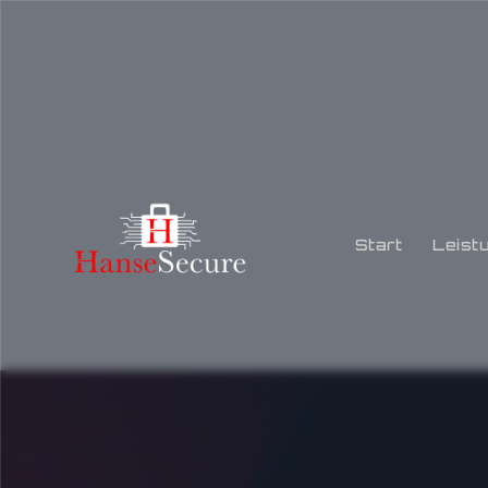
Start
Leist