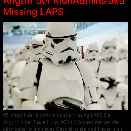
Angriff der KlonAdmins aka
Missing LAPS
#5 Angriff der KlonAdmins aka Missing LAPS Der
Angriff In der FaulerHund AG in München starten die
Mitarbeiter in ein neues Geschäftsjahr und freuen sich