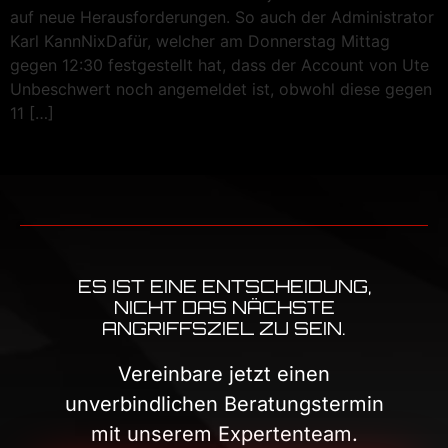
auf neue Herausforderungen. So auch der Administrator
Karl KannNixDafür, welcher am Donnerstag Mittag
gegen 12:30 festgestellt hat, dass der Account von Ute
Unbeschwert noch angemeldet ist, obwohl diese gegen
11 […]
ES IST EINE ENTSCHEIDUNG,
NICHT DAS NÄCHSTE
ANGRIFFSZIEL ZU SEIN.
Vereinbare jetzt einen
unverbindlichen Beratungstermin
mit unserem Expertenteam.